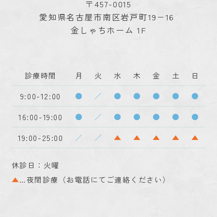
〒457-0015
愛知県名古屋市南区岩戸町19−16
金しゃちホーム 1F
診療時間
月
火
水
木
金
土
日
9:00-12:00
●
／
●
●
●
●
●
16:00-19:00
●
／
●
●
●
●
●
19:00-25:00
／
／
▲
▲
▲
▲
▲
休診日：火曜
▲
…夜間診療（お電話にてご連絡ください）